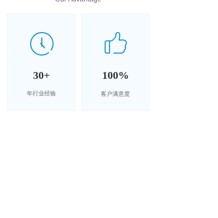
ꀧ
ꂂ
30+
100%
客户满意度
年行业经验
ꂉ
ꀷ
10+
50+
五 十年的机械设备
产品远销世界上10
制造经验
多个国家和地区