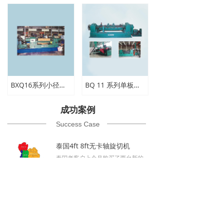
BXQ16系列小径木液压双卡轴旋切机
BQ 11 系列单板旋切机
成功案例
Success Case
泰国4ft 8ft无卡轴旋切机
泰国老客户上个月购买了两台新的
高性能无主轴单板旋切车床BXQS18
15B和BXQS1827B，以提高产量。
2020-09-28
230
넶
我们的工人每天加班工作以确保紧
急订单能按时完成，在船上旅行了7
印尼30000m3 /胶合板生产线
天后，他们去了与他们的主人见
面，并会帮助他剥离更多优质的单
这是我们在印尼建造的30000立方